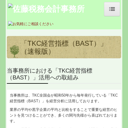
佐藤税務会計事務所
事務所紹介
「TKC経営指標（BAST）」
経営理念
（速報版）
交通案内
当事務所における「TKC経営指標
業務案内
（BAST）」活用への取組み
病院・診療所の皆様へ
当事務所は、TKC全国会が昭和50年から毎年発行している「TKC
社会福祉法人の皆様へ
経営指標（BAST）」を経営分析に活用しております。
業界の平均や黒字企業の平均と比較をすることで重要な経営のヒ
公益法人の皆様へ
ントを見つけることができ、多くの関与先様から喜ばれておりま
す。
補助金・助成金・融資情報