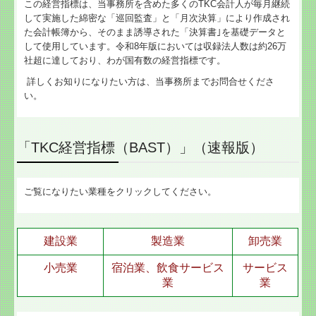
この経営指標は、当事務所を含めた多くのTKC会計人が毎月継続
して実施した綿密な「巡回監査」と「月次決算」により作成され
関与先向け融資商品ご紹介
た会計帳簿から、そのまま誘導された「決算書｣を基礎データと
して使用しています。令和8年版においては収録法人数は約26万
経営者お役立ち情報
社超に達しており、わが国有数の経営指標です。
TKCシステムQ&A
詳しくお知りになりたい方は、当事務所までお問合せくださ
い。
社会福祉法人会計Q&A
お問合せ
「TKC経営指標（BAST）」（速報版）
リンク集
ご覧になりたい業種をクリックしてください。
建設業
製造業
卸売業
小売業
宿泊業、飲食サービス
サービス
業
業