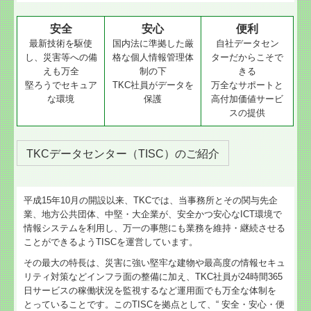
安全
安心
便利
最新技術を駆使
国内法に準拠した厳
自社データセン
し、災害等への備
格な個人情報管理体
ターだからこそで
えも万全
制の下
きる
堅ろうでセキュア
TKC社員がデータを
万全なサポートと
な環境
保護
高付加価値サービ
スの提供
TKCデータセンター（TISC）のご紹介
平成15年10月の開設以来、TKCでは、当事務所とその関与先企
業、地方公共団体、中堅・大企業が、安全かつ安心なICT環境で
情報システムを利用し、万一の事態にも業務を維持・継続させる
ことができるようTISCを運営しています。
その最大の特長は、災害に強い堅牢な建物や最高度の情報セキュ
リティ対策などインフラ面の整備に加え、TKC社員が24時間365
日サービスの稼働状況を監視するなど運用面でも万全な体制を
とっていることです。このTISCを拠点として、“ 安全・安心・便