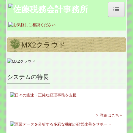
佐藤税務会計事務所
事務所紹介
MX2クラウド
経営理念
交通案内
システムの特長
業務案内
病院・診療所の皆様へ
社会福祉法人の皆様へ
公益法人の皆様へ
> 詳細はこちら
補助金・助成金・融資情報