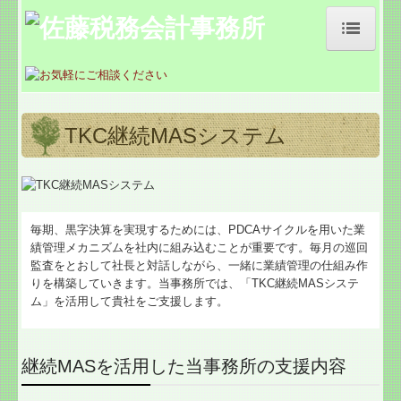
佐藤税務会計事務所
事務所紹介
TKC継続MASシステム
経営理念
交通案内
業務案内
毎期、黒字決算を実現するためには、PDCAサイクルを用いた業
績管理メカニズムを社内に組み込むことが重要です。毎月の巡回
監査をとおして社長と対話しながら、一緒に業績管理の仕組み作
病院・診療所の皆様へ
りを構築していきます。当事務所では、「TKC継続MASシステ
ム」を活用して貴社をご支援します。
社会福祉法人の皆様へ
公益法人の皆様へ
継続MASを活用した当事務所の支援内容
補助金・助成金・融資情報