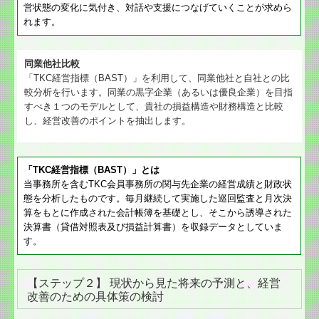
営状態の変化に気付き、対話や支援につなげていくことが求めら
れます。
同業他社比較
「TKC経営指標（BAST）」を利用して、同業他社と自社との比
較分析を行います。同業の黒字企業（あるいは優良企業）を目指
すべき１つのモデルとして、貴社の損益構造や財務構造と比較
し、経営改善のポイントを抽出します。
「TKC経営指標（BAST）」とは
当事務所を含むTKC会員事務所の関与先企業の経営成績と財政状
態を分析したものです。毎月継続して実施した巡回監査と月次決
算をもとに作成された会計帳簿を基礎とし、そこから誘導された
決算書（貸借対照表及び損益計算書）を収録データとしていま
す。
【ステップ２】 現状から見た将来の予測と、経営
改善のための具体策の検討